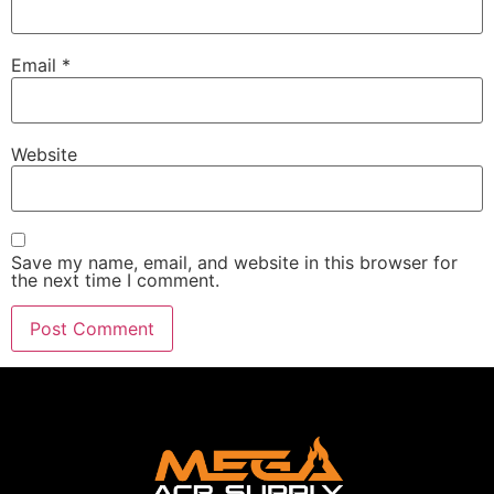
Email
*
Website
Save my name, email, and website in this browser for
the next time I comment.