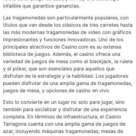
infalible que garantice ganancias.
Las tragamonedas son particularmente populares, con
títulos que van desde los clásicos de tres carretes hasta
las más modernas tragamonedas de video con gráficos
impresionantes y funciones innovadoras. Uno de los
principales atractivos de Casino.com es su extensa
biblioteca de juegos. Además, el casino ofrece una
variedad de juegos de mesa como el blackjack, la ruleta
y el póker, que son esenciales para aquellos que
disfrutan de la estrategia y la habilidad. Los jugadores
pueden disfrutar de una amplia gama de tragamonedas,
juegos de mesa, y opciones de casino en vivo.
Esto lo convierte en un lugar no solo para jugar, sino
también para socializar y disfrutar de una experiencia
completa. En términos de infraestructura, el Casino
Tarragona cuenta con una amplia gama de juegos de
azar, incluyendo máquinas tragamonedas, mesas de