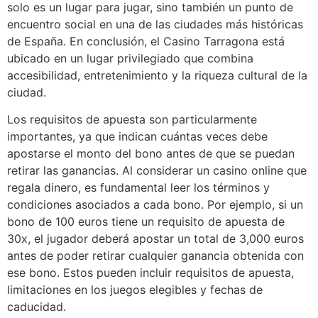
solo es un lugar para jugar, sino también un punto de
encuentro social en una de las ciudades más históricas
de España. En conclusión, el Casino Tarragona está
ubicado en un lugar privilegiado que combina
accesibilidad, entretenimiento y la riqueza cultural de la
ciudad.
Los requisitos de apuesta son particularmente
importantes, ya que indican cuántas veces debe
apostarse el monto del bono antes de que se puedan
retirar las ganancias. Al considerar un casino online que
regala dinero, es fundamental leer los términos y
condiciones asociados a cada bono. Por ejemplo, si un
bono de 100 euros tiene un requisito de apuesta de
30x, el jugador deberá apostar un total de 3,000 euros
antes de poder retirar cualquier ganancia obtenida con
ese bono. Estos pueden incluir requisitos de apuesta,
limitaciones en los juegos elegibles y fechas de
caducidad.