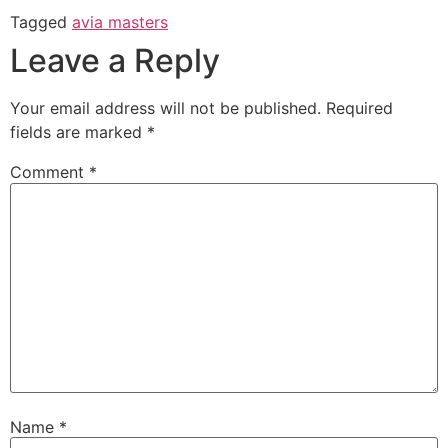
Tagged
avia masters
Leave a Reply
Your email address will not be published.
Required
fields are marked
*
Comment
*
Name
*