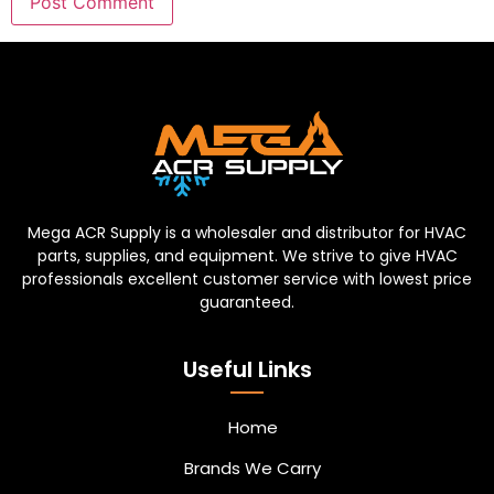
Mega ACR Supply is a wholesaler and distributor for HVAC
parts, supplies, and equipment. We strive to give HVAC
professionals excellent customer service with lowest price
guaranteed.
Useful Links
Home
Brands We Carry