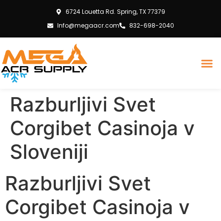
6724 Louetta Rd. Spring, TX 77379
Info@megaacr.com
832-698-2040
Razburljivi Svet
Corgibet Casinoja v
Sloveniji
Razburljivi Svet
Corgibet Casinoja v