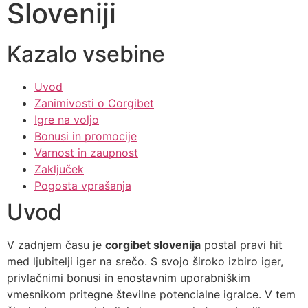
Sloveniji
Kazalo vsebine
Uvod
Zanimivosti o Corgibet
Igre na voljo
Bonusi in promocije
Varnost in zaupnost
Zaključek
Pogosta vprašanja
Uvod
V zadnjem času je
corgibet slovenija
postal pravi hit
med ljubitelji iger na srečo. S svojo široko izbiro iger,
privlačnimi bonusi in enostavnim uporabniškim
vmesnikom pritegne številne potencialne igralce. V tem