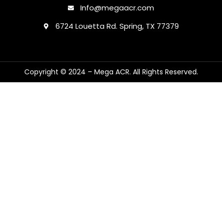
Info@megaacr.com
6724 Louetta Rd. Spring, TX 77379
Copyright © 2024 – Mega ACR. All Rights Reserved.