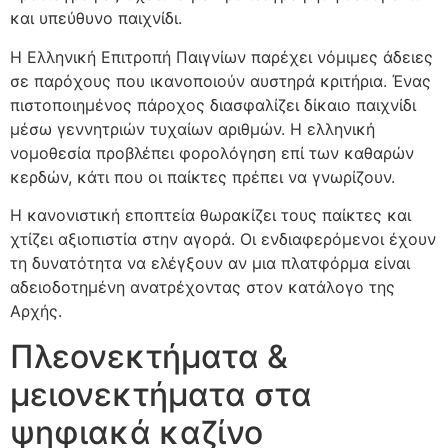
και υπεύθυνο παιχνίδι.
Η Ελληνική Επιτροπή Παιγνίων παρέχει νόμιμες άδειες
σε παρόχους που ικανοποιούν αυστηρά κριτήρια. Ένας
πιστοποιημένος πάροχος διασφαλίζει δίκαιο παιχνίδι
μέσω γεννητριών τυχαίων αριθμών. Η ελληνική
νομοθεσία προβλέπει φορολόγηση επί των καθαρών
κερδών, κάτι που οι παίκτες πρέπει να γνωρίζουν.
Η κανονιστική εποπτεία θωρακίζει τους παίκτες και
χτίζει αξιοπιστία στην αγορά. Οι ενδιαφερόμενοι έχουν
τη δυνατότητα να ελέγξουν αν μια πλατφόρμα είναι
αδειοδοτημένη ανατρέχοντας στον κατάλογο της
Αρχής.
Πλεονεκτήματα &
μειονεκτήματα στα
ψηφιακά καζίνο