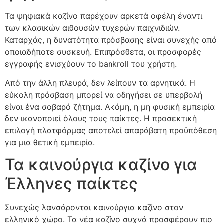
Τα ψηφιακά καζίνο παρέχουν αρκετά οφέλη έναντι
των κλασικών αιθουσών τυχερών παιχνιδιών.
Καταρχάς, η δυνατότητα πρόσβασης είναι συνεχής από
οποιαδήποτε συσκευή. Επιπρόσθετα, οι προσφορές
εγγραφής ενισχύουν το bankroll του χρήστη.
Από την άλλη πλευρά, δεν λείπουν τα αρνητικά. Η
εύκολη πρόσβαση μπορεί να οδηγήσει σε υπερβολή
είναι ένα σοβαρό ζήτημα. Ακόμη, η μη φυσική εμπειρία
δεν ικανοποιεί όλους τους παίκτες. Η προσεκτική
επιλογή πλατφόρμας αποτελεί απαράβατη προϋπόθεση
για μια θετική εμπειρία.
Τα καινούργια καζίνο για
Έλληνες παίκτες
Συνεχώς λανσάρονται καινούργια καζίνο στον
ελληνικό χώρο. Τα νέα καζίνο συχνά προσφέρουν πιο