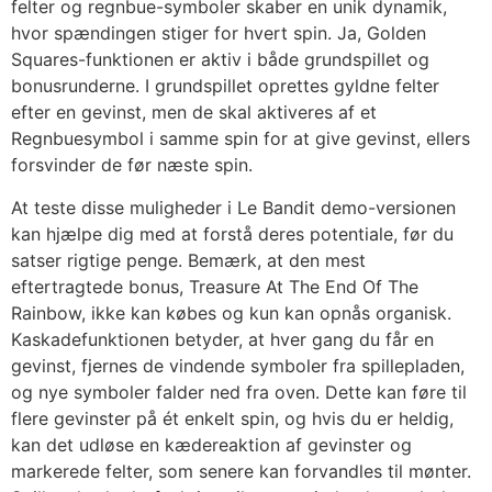
felter og regnbue-symboler skaber en unik dynamik,
hvor spændingen stiger for hvert spin. Ja, Golden
Squares-funktionen er aktiv i både grundspillet og
bonusrunderne. I grundspillet oprettes gyldne felter
efter en gevinst, men de skal aktiveres af et
Regnbuesymbol i samme spin for at give gevinst, ellers
forsvinder de før næste spin.
At teste disse muligheder i Le Bandit demo-versionen
kan hjælpe dig med at forstå deres potentiale, før du
satser rigtige penge. Bemærk, at den mest
eftertragtede bonus, Treasure At The End Of The
Rainbow, ikke kan købes og kun kan opnås organisk.
Kaskadefunktionen betyder, at hver gang du får en
gevinst, fjernes de vindende symboler fra spillepladen,
og nye symboler falder ned fra oven. Dette kan føre til
flere gevinster på ét enkelt spin, og hvis du er heldig,
kan det udløse en kædereaktion af gevinster og
markerede felter, som senere kan forvandles til mønter.