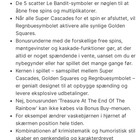
De 5 scatter Le Bandit-symboler er nøglen til at
åbne free spins og multiplikatorer.
Når alle Super Cascades for et spin er afsluttet, vil
Regnbuesymbolet aktivere alle synlige Golden
Squares.
Bonusrunderne med de forskellige free spins,
møntgevinster og kaskade-funktioner gør, at der
altid er noget spændende i vente, uanset om du er
nybegynder eller har spillet det mange gange før.
Kernen i spillet – samspillet mellem Super
Cascades, Golden Squares og Regnbuesymbolet –
er genialt designet til at opbygge spænding og
levere eksplosive udbetalinger.
Nej, bonusrunden ‘Treasure At The End Of The
Rainbow’ kan ikke købes via Bonus Buy-menuen.
For eksempel ændrer vaskebjørnen i hjørnet af
skærmen position hele tiden.
Kombinationen af krimistematik og humoristisk stil
skaber en genkendelig og karakterdrevet