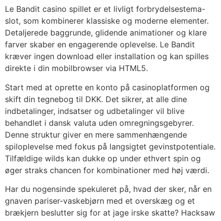
Le Bandit casino spillet er et livligt forbrydelsestema-
slot, som kombinerer klassiske og moderne elementer.
Detaljerede baggrunde, glidende animationer og klare
farver skaber en engagerende oplevelse. Le Bandit
kræver ingen download eller installation og kan spilles
direkte i din mobilbrowser via HTML5.
Start med at oprette en konto på casinoplatformen og
skift din tegnebog til DKK. Det sikrer, at alle dine
indbetalinger, indsatser og udbetalinger vil blive
behandlet i dansk valuta uden omregningsgebyrer.
Denne struktur giver en mere sammenhængende
spiloplevelse med fokus på langsigtet gevinstpotentiale.
Tilfældige wilds kan dukke op under ethvert spin og
øger straks chancen for kombinationer med høj værdi.
Har du nogensinde spekuleret på, hvad der sker, når en
gnaven pariser-vaskebjørn med et overskæg og et
brækjern beslutter sig for at jage irske skatte? Hacksaw