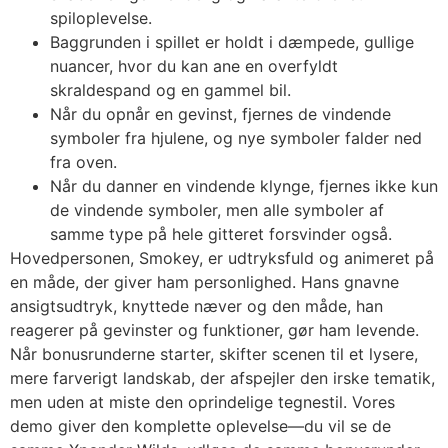
spiloplevelse.
Baggrunden i spillet er holdt i dæmpede, gullige
nuancer, hvor du kan ane en overfyldt
skraldespand og en gammel bil.
Når du opnår en gevinst, fjernes de vindende
symboler fra hjulene, og nye symboler falder ned
fra oven.
Når du danner en vindende klynge, fjernes ikke kun
de vindende symboler, men alle symboler af
samme type på hele gitteret forsvinder også.
Hovedpersonen, Smokey, er udtryksfuld og animeret på
en måde, der giver ham personlighed. Hans gnavne
ansigtsudtryk, knyttede næver og den måde, han
reagerer på gevinster og funktioner, gør ham levende.
Når bonusrunderne starter, skifter scenen til et lysere,
mere farverigt landskab, der afspejler den irske tematik,
men uden at miste den oprindelige tegnestil. Vores
demo giver den komplette oplevelse—du vil se de