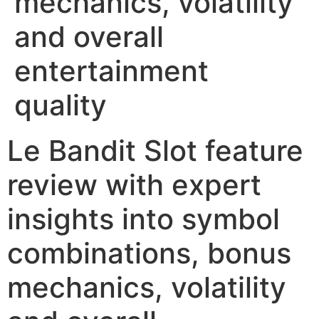
mechanics, volatility
and overall
entertainment
quality
Le Bandit Slot feature
review with expert
insights into symbol
combinations, bonus
mechanics, volatility