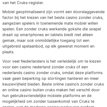
van het Cruks-register.
Mobiel geoptimaliseerd zijn vormt een doorslaggevende
factor bij het kiezen van het beste casino zonder cruks,
aangezien spelers in toenemende mate mobiel willen
spelen. Een zonder cruks werkende goksite die soepel
draait op smartphones en tablets biedt niet alleen
gemak, maar ook onmiddellijke toegang tot een
uitgebreid spelaanbod, op elk gewenst moment en
plaats.
Voor veel Nederlanders is het verleidelijk om te kiezen
voor een casino nederland zonder cruks of een
nederlands casino zonder cruks, omdat deze platforms
vaak geen beperking op stortingen hanteren en meer
keuzevrijheid bieden. Beste online casino’s zonder cruks
en online casino buiten cruks maken het verschil door
hun gebruiksvriendelijke mobiele platforms en de
mogelijkheid om zonder tussenkomst van Cruks te
spelen, wat de moderne casinovoorkeuren perfect