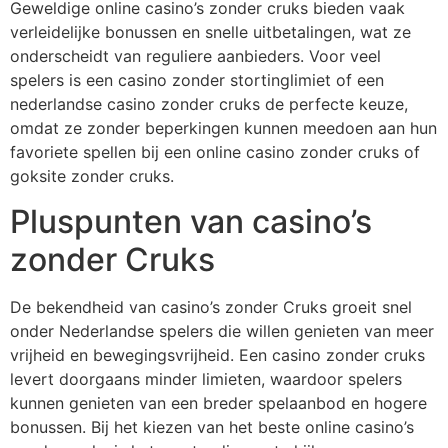
Geweldige online casino’s zonder cruks bieden vaak
verleidelijke bonussen en snelle uitbetalingen, wat ze
onderscheidt van reguliere aanbieders. Voor veel
spelers is een casino zonder stortinglimiet of een
nederlandse casino zonder cruks de perfecte keuze,
omdat ze zonder beperkingen kunnen meedoen aan hun
favoriete spellen bij een online casino zonder cruks of
goksite zonder cruks.
Pluspunten van casino’s
zonder Cruks
De bekendheid van casino’s zonder Cruks groeit snel
onder Nederlandse spelers die willen genieten van meer
vrijheid en bewegingsvrijheid. Een casino zonder cruks
levert doorgaans minder limieten, waardoor spelers
kunnen genieten van een breder spelaanbod en hogere
bonussen. Bij het kiezen van het beste online casino’s