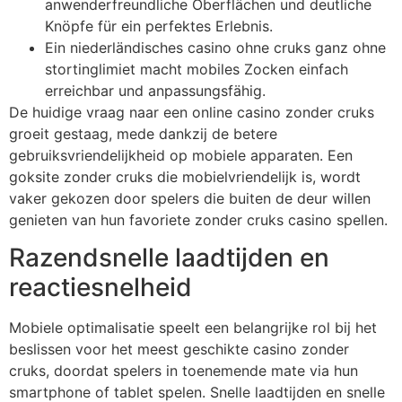
anwenderfreundliche Oberflächen und deutliche
Knöpfe für ein perfektes Erlebnis.
Ein niederländisches casino ohne cruks ganz ohne
stortinglimiet macht mobiles Zocken einfach
erreichbar und anpassungsfähig.
De huidige vraag naar een online casino zonder cruks
groeit gestaag, mede dankzij de betere
gebruiksvriendelijkheid op mobiele apparaten. Een
goksite zonder cruks die mobielvriendelijk is, wordt
vaker gekozen door spelers die buiten de deur willen
genieten van hun favoriete zonder cruks casino spellen.
Razendsnelle laadtijden en
reactiesnelheid
Mobiele optimalisatie speelt een belangrijke rol bij het
beslissen voor het meest geschikte casino zonder
cruks, doordat spelers in toenemende mate via hun
smartphone of tablet spelen. Snelle laadtijden en snelle