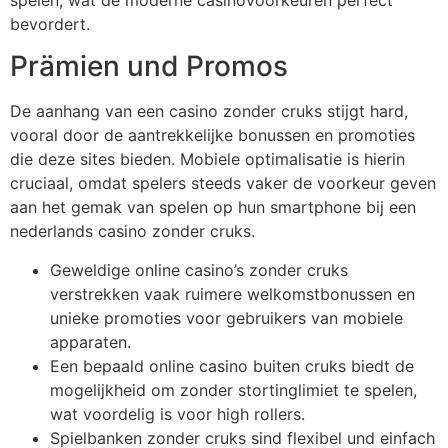
bevordert.
Prämien und Promos
De aanhang van een casino zonder cruks stijgt hard,
vooral door de aantrekkelijke bonussen en promoties
die deze sites bieden. Mobiele optimalisatie is hierin
cruciaal, omdat spelers steeds vaker de voorkeur geven
aan het gemak van spelen op hun smartphone bij een
nederlands casino zonder cruks.
Geweldige online casino’s zonder cruks
verstrekken vaak ruimere welkomstbonussen en
unieke promoties voor gebruikers van mobiele
apparaten.
Een bepaald online casino buiten cruks biedt de
mogelijkheid om zonder stortinglimiet te spelen,
wat voordelig is voor high rollers.
Spielbanken zonder cruks sind flexibel und einfach