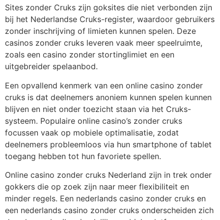
Sites zonder Cruks zijn goksites die niet verbonden zijn
bij het Nederlandse Cruks-register, waardoor gebruikers
zonder inschrijving of limieten kunnen spelen. Deze
casinos zonder cruks leveren vaak meer speelruimte,
zoals een casino zonder stortinglimiet en een
uitgebreider spelaanbod.
Een opvallend kenmerk van een online casino zonder
cruks is dat deelnemers anoniem kunnen spelen kunnen
blijven en niet onder toezicht staan via het Cruks-
systeem. Populaire online casino’s zonder cruks
focussen vaak op mobiele optimalisatie, zodat
deelnemers probleemloos via hun smartphone of tablet
toegang hebben tot hun favoriete spellen.
Online casino zonder cruks Nederland zijn in trek onder
gokkers die op zoek zijn naar meer flexibiliteit en
minder regels. Een nederlands casino zonder cruks en
een nederlands casino zonder cruks onderscheiden zich