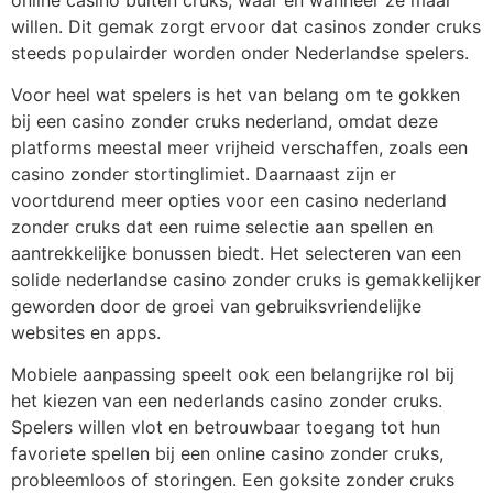
willen. Dit gemak zorgt ervoor dat casinos zonder cruks
steeds populairder worden onder Nederlandse spelers.
Voor heel wat spelers is het van belang om te gokken
bij een casino zonder cruks nederland, omdat deze
platforms meestal meer vrijheid verschaffen, zoals een
casino zonder stortinglimiet. Daarnaast zijn er
voortdurend meer opties voor een casino nederland
zonder cruks dat een ruime selectie aan spellen en
aantrekkelijke bonussen biedt. Het selecteren van een
solide nederlandse casino zonder cruks is gemakkelijker
geworden door de groei van gebruiksvriendelijke
websites en apps.
Mobiele aanpassing speelt ook een belangrijke rol bij
het kiezen van een nederlands casino zonder cruks.
Spelers willen vlot en betrouwbaar toegang tot hun
favoriete spellen bij een online casino zonder cruks,
probleemloos of storingen. Een goksite zonder cruks