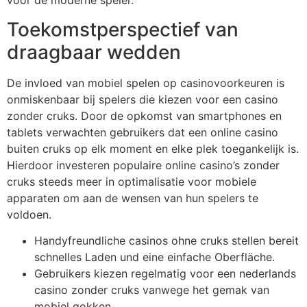
voor de moderne speler.
Toekomstperspectief van
draagbaar wedden
De invloed van mobiel spelen op casinovoorkeuren is
onmiskenbaar bij spelers die kiezen voor een casino
zonder cruks. Door de opkomst van smartphones en
tablets verwachten gebruikers dat een online casino
buiten cruks op elk moment en elke plek toegankelijk is.
Hierdoor investeren populaire online casino’s zonder
cruks steeds meer in optimalisatie voor mobiele
apparaten om aan de wensen van hun spelers te
voldoen.
Handyfreundliche casinos ohne cruks stellen bereit
schnelles Laden und eine einfache Oberfläche.
Gebruikers kiezen regelmatig voor een nederlands
casino zonder cruks vanwege het gemak van
mobiel gokken.