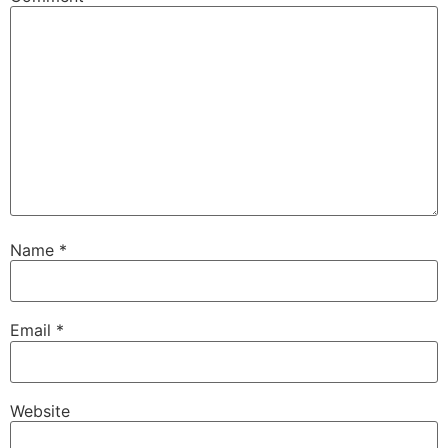
Name
*
Email
*
Website