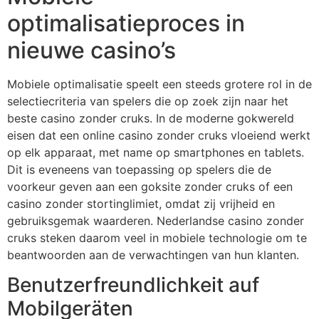
optimalisatieproces in
nieuwe casino’s
Mobiele optimalisatie speelt een steeds grotere rol in de
selectiecriteria van spelers die op zoek zijn naar het
beste casino zonder cruks. In de moderne gokwereld
eisen dat een online casino zonder cruks vloeiend werkt
op elk apparaat, met name op smartphones en tablets.
Dit is eveneens van toepassing op spelers die de
voorkeur geven aan een goksite zonder cruks of een
casino zonder stortinglimiet, omdat zij vrijheid en
gebruiksgemak waarderen. Nederlandse casino zonder
cruks steken daarom veel in mobiele technologie om te
beantwoorden aan de verwachtingen van hun klanten.
Benutzerfreundlichkeit auf
Mobilgeräten