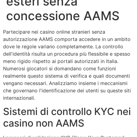
esteri senza
concessione AAMS
Partecipare nei casino online stranieri senza
autorizzazione AAMS comporta accedere in un ambito
dove le regole variano completamente. La controllo
dell'identità risulta un procedura più flessibile e spesso
meno rigido rispetto ai portali autorizzati in Italia.
Numerosi giocatori si domandano come funzioni
realmente questo sistema di verifica e quali documenti
vengano necessari. Analizziamo insieme i meccanismi
che governano l'identificazione dei utenti su queste siti
internazionali.
Sistemi di controllo KYC nei
casino non AAMS