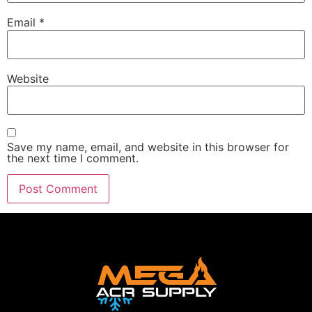
Email
*
Website
Save my name, email, and website in this browser for
the next time I comment.