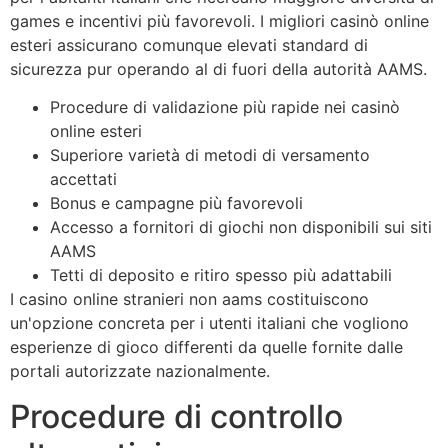
games e incentivi più favorevoli. I migliori casinò online
esteri assicurano comunque elevati standard di
sicurezza pur operando al di fuori della autorità AAMS.
Procedure di validazione più rapide nei casinò
online esteri
Superiore varietà di metodi di versamento
accettati
Bonus e campagne più favorevoli
Accesso a fornitori di giochi non disponibili sui siti
AAMS
Tetti di deposito e ritiro spesso più adattabili
I casino online stranieri non aams costituiscono
un'opzione concreta per i utenti italiani che vogliono
esperienze di gioco differenti da quelle fornite dalle
portali autorizzate nazionalmente.
Procedure di controllo