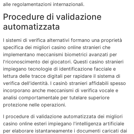
alle regolamentazioni internazionali.
Procedure di validazione
automatizzata
I sistemi di verifica alternativi formano una proprietà
specifica dei migliori casino online stranieri che
implementano meccanismi biometrici avanzati per
l'riconoscimento dei giocatori. Questi casino stranieri
impiegano tecnologie di identificazione facciale e
lettura delle tracce digitali per rapidare il sistema di
verifica dell'identità. I casinò stranieri affidabili spesso
incorporano anche meccanismi di verifica vocale e
analisi comportamentale per tutelare superiore
protezione nelle operazioni.
I procedure di validazione automatizzata dei migliori
casino online esteri impiegano l'intelligenza artificiale
per elaborare istantaneamente i documenti caricati dai