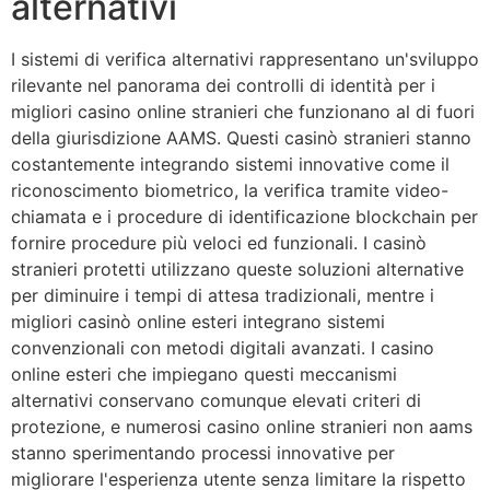
alternativi
I sistemi di verifica alternativi rappresentano un'sviluppo
rilevante nel panorama dei controlli di identità per i
migliori casino online stranieri che funzionano al di fuori
della giurisdizione AAMS. Questi casinò stranieri stanno
costantemente integrando sistemi innovative come il
riconoscimento biometrico, la verifica tramite video-
chiamata e i procedure di identificazione blockchain per
fornire procedure più veloci ed funzionali. I casinò
stranieri protetti utilizzano queste soluzioni alternative
per diminuire i tempi di attesa tradizionali, mentre i
migliori casinò online esteri integrano sistemi
convenzionali con metodi digitali avanzati. I casino
online esteri che impiegano questi meccanismi
alternativi conservano comunque elevati criteri di
protezione, e numerosi casino online stranieri non aams
stanno sperimentando processi innovative per
migliorare l'esperienza utente senza limitare la rispetto