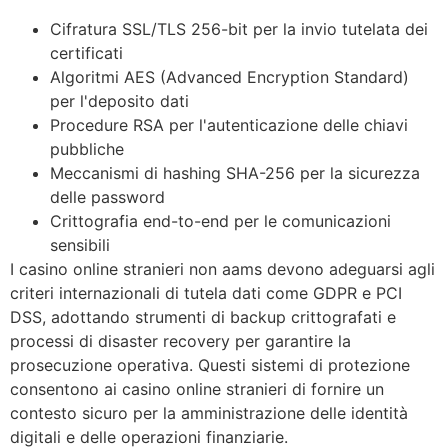
Cifratura SSL/TLS 256-bit per la invio tutelata dei
certificati
Algoritmi AES (Advanced Encryption Standard)
per l'deposito dati
Procedure RSA per l'autenticazione delle chiavi
pubbliche
Meccanismi di hashing SHA-256 per la sicurezza
delle password
Crittografia end-to-end per le comunicazioni
sensibili
I casino online stranieri non aams devono adeguarsi agli
criteri internazionali di tutela dati come GDPR e PCI
DSS, adottando strumenti di backup crittografati e
processi di disaster recovery per garantire la
prosecuzione operativa. Questi sistemi di protezione
consentono ai casino online stranieri di fornire un
contesto sicuro per la amministrazione delle identità
digitali e delle operazioni finanziarie.