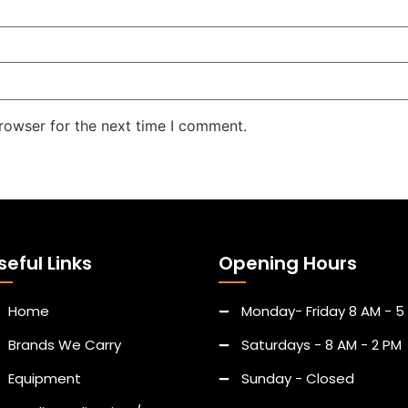
rowser for the next time I comment.
seful Links
Opening Hours
Home
Monday- Friday 8 AM - 5
Brands We Carry
Saturdays - 8 AM - 2 PM
Equipment
Sunday - Closed