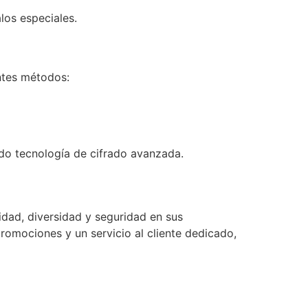
los especiales.
entes métodos:
ndo tecnología de cifrado avanzada.
dad, diversidad y seguridad en sus
romociones y un servicio al cliente dedicado,