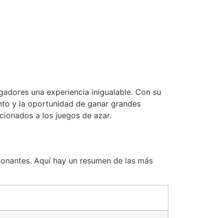
gadores una experiencia inigualable. Con su
nto y la oportunidad de ganar grandes
cionados a los juegos de azar.
sionantes. Aquí hay un resumen de las más