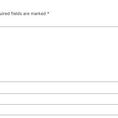
uired fields are marked
*