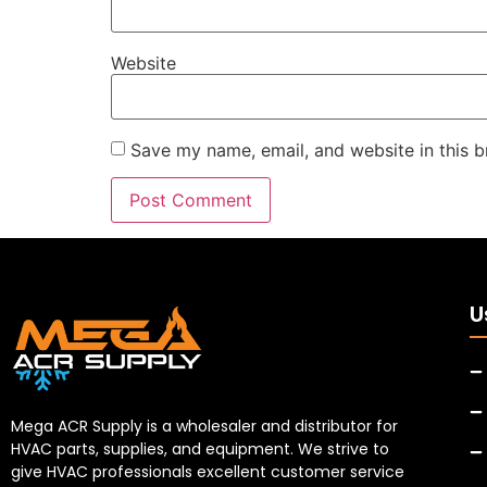
Website
Save my name, email, and website in this b
U
Mega ACR Supply is a wholesaler and distributor for
HVAC parts, supplies, and equipment. We strive to
give HVAC professionals excellent customer service