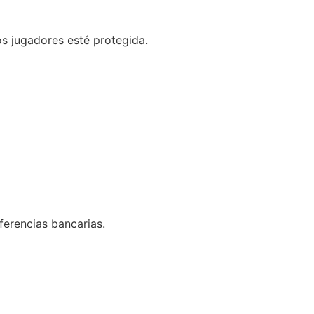
os jugadores esté protegida.
ferencias bancarias.