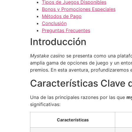
Tipos de Juegos Disponibles
Bonos y Promociones Especiales
Métodos de Pago
Conclusión
Preguntas Frecuentes
Introducción
Mystake casino
se presenta como una platafo
amplia gama de opciones de juego y un entor
premios. En esta aventura, profundizaremos e
Características Clave
Una de las principales razones por las que
my
significativas:
Características