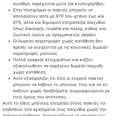
συνήθως παρέχονται μόνο για κουλοχέρηδες.
Στην πλατφόρμα οι παίκτες μπορούν να
απολαύσουν slots με RTP που φτάνει έως και
97%, αλλά και δημοφιλή επιτραπέζια παιχνίδια
όπως blackjack, roulette και πόκερ, καθώς και
ζωντανό cazino με πραγματικούς dealers.
Οι δωρεάν περιστροφές χωρίς κατάθεση δεν
πρέπει να συγχέονται με τις κανονικές δωρεάν
περιστροφές μπόνους.
Πολλά γραφεία στοιχημάτων και καζίνο
εξακολουθούν να παρέχουν δωρεάν παιχνίδι
χωρίς κατάθεση.
Αυτό εξασφαλίζει ότι όλοι οι ενεργοί παίκτες
μπορούν να λάβουν το μπόνους τους και να το
παίξουν χωρίς προβλήματα, συμμορφούμενοι με
τους όρους του ιστότοπου.
Αυτό το είδος μπόνους επιτρέπει στους παίκτες να
επιδοθούν στα αγαπημένα τους παιχνίδια χωρίς την
ανάγκη κατάθεσης. Αναγνωρίζουμε τη σημασία του