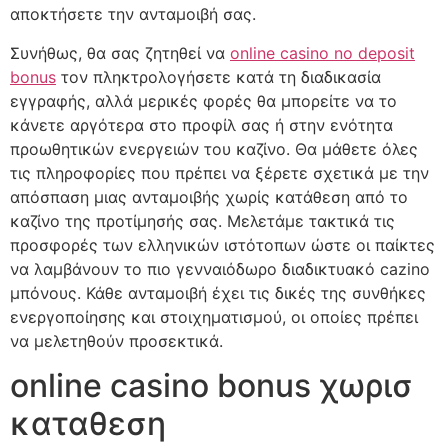
αποκτήσετε την ανταμοιβή σας.
Συνήθως, θα σας ζητηθεί να
online casino no deposit
bonus
τον πληκτρολογήσετε κατά τη διαδικασία
εγγραφής, αλλά μερικές φορές θα μπορείτε να το
κάνετε αργότερα στο προφίλ σας ή στην ενότητα
προωθητικών ενεργειών του καζίνο. Θα μάθετε όλες
τις πληροφορίες που πρέπει να ξέρετε σχετικά με την
απόσπαση μιας ανταμοιβής χωρίς κατάθεση από το
καζίνο της προτίμησής σας. Μελετάμε τακτικά τις
προσφορές των ελληνικών ιστότοπων ώστε οι παίκτες
να λαμβάνουν το πιο γενναιόδωρο διαδικτυακό cazino
μπόνους. Κάθε ανταμοιβή έχει τις δικές της συνθήκες
ενεργοποίησης και στοιχηματισμού, οι οποίες πρέπει
να μελετηθούν προσεκτικά.
online casino bonus χωρισ
καταθεση