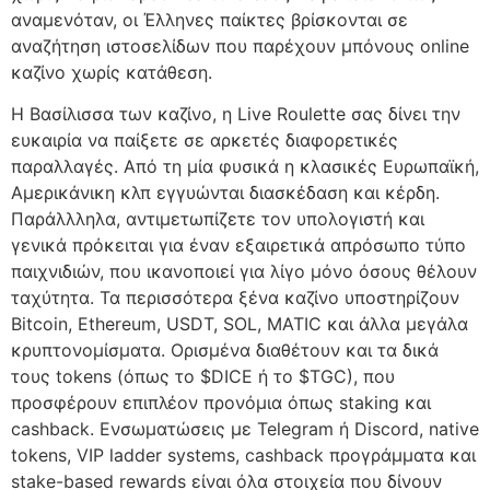
αναμενόταν, οι Έλληνες παίκτες βρίσκονται σε
αναζήτηση ιστοσελίδων που παρέχουν μπόνους online
καζίνο χωρίς κατάθεση.
Η Βασίλισσα των καζίνο, η Live Roulette σας δίνει την
ευκαιρία να παίξετε σε αρκετές διαφορετικές
παραλλαγές. Από τη μία φυσικά η κλασικές Ευρωπαϊκή,
Αμερικάνικη κλπ εγγυώνται διασκέδαση και κέρδη.
Παράλλληλα, αντιμετωπίζετε τον υπολογιστή και
γενικά πρόκειται για έναν εξαιρετικά απρόσωπο τύπο
παιχνιδιών, που ικανοποιεί για λίγο μόνο όσους θέλουν
ταχύτητα. Τα περισσότερα ξένα καζίνο υποστηρίζουν
Bitcoin, Ethereum, USDT, SOL, MATIC και άλλα μεγάλα
κρυπτονομίσματα. Ορισμένα διαθέτουν και τα δικά
τους tokens (όπως το $DICE ή το $TGC), που
προσφέρουν επιπλέον προνόμια όπως staking και
cashback. Ενσωματώσεις με Telegram ή Discord, native
tokens, VIP ladder systems, cashback προγράμματα και
stake-based rewards είναι όλα στοιχεία που δίνουν