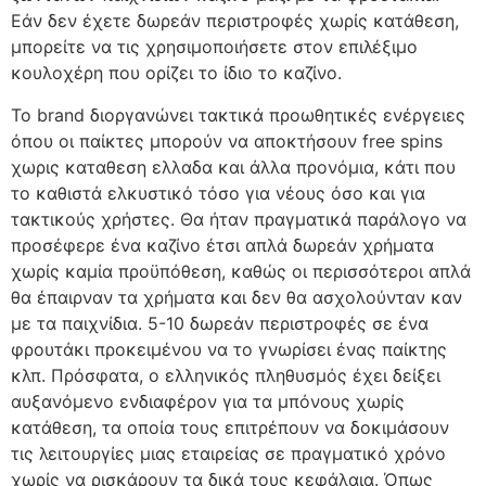
Εάν δεν έχετε δωρεάν περιστροφές χωρίς κατάθεση,
μπορείτε να τις χρησιμοποιήσετε στον επιλέξιμο
κουλοχέρη που ορίζει το ίδιο το καζίνο.
Το brand διοργανώνει τακτικά προωθητικές ενέργειες
όπου οι παίκτες μπορούν να αποκτήσουν free spins
χωρις καταθεση ελλαδα και άλλα προνόμια, κάτι που
το καθιστά ελκυστικό τόσο για νέους όσο και για
τακτικούς χρήστες. Θα ήταν πραγματικά παράλογο να
προσέφερε ένα καζίνο έτσι απλά δωρεάν χρήματα
χωρίς καμία προϋπόθεση, καθώς οι περισσότεροι απλά
θα έπαιρναν τα χρήματα και δεν θα ασχολούνταν καν
με τα παιχνίδια. 5-10 δωρεάν περιστροφές σε ένα
φρουτάκι προκειμένου να το γνωρίσει ένας παίκτης
κλπ. Πρόσφατα, ο ελληνικός πληθυσμός έχει δείξει
αυξανόμενο ενδιαφέρον για τα μπόνους χωρίς
κατάθεση, τα οποία τους επιτρέπουν να δοκιμάσουν
τις λειτουργίες μιας εταιρείας σε πραγματικό χρόνο
χωρίς να ρισκάρουν τα δικά τους κεφάλαια. Όπως