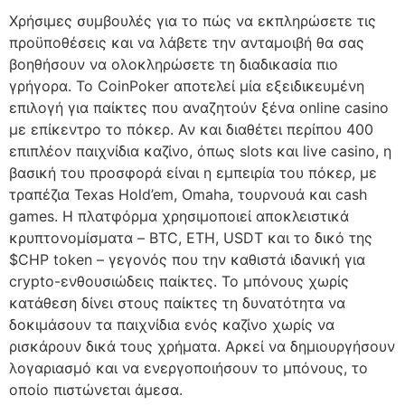
Χρήσιμες συμβουλές για το πώς να εκπληρώσετε τις
προϋποθέσεις και να λάβετε την ανταμοιβή θα σας
βοηθήσουν να ολοκληρώσετε τη διαδικασία πιο
γρήγορα. Το CoinPoker αποτελεί μία εξειδικευμένη
επιλογή για παίκτες που αναζητούν ξένα online casino
με επίκεντρο το πόκερ. Αν και διαθέτει περίπου 400
επιπλέον παιχνίδια καζίνο, όπως slots και live casino, η
βασική του προσφορά είναι η εμπειρία του πόκερ, με
τραπέζια Texas Hold’em, Omaha, τουρνουά και cash
games. Η πλατφόρμα χρησιμοποιεί αποκλειστικά
κρυπτονομίσματα – BTC, ETH, USDT και το δικό της
$CHP token – γεγονός που την καθιστά ιδανική για
crypto-ενθουσιώδεις παίκτες. Το μπόνους χωρίς
κατάθεση δίνει στους παίκτες τη δυνατότητα να
δοκιμάσουν τα παιχνίδια ενός καζίνο χωρίς να
ρισκάρουν δικά τους χρήματα. Αρκεί να δημιουργήσουν
λογαριασμό και να ενεργοποιήσουν το μπόνους, το
οποίο πιστώνεται άμεσα.