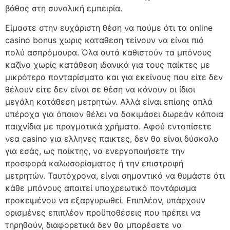
βάθος στη συνολική εμπειρία.
Είμαστε στην ευχάριστη θέση να πούμε ότι τα online
casino bonus χωρις καταθεση τείνουν να είναι πιό
πολύ ασπρόμαυρα. Όλα αυτά καθιστούν τα μπόνους
καζίνο χωρίς κατάθεση ιδανικά για τους παίκτες με
μικρότερα πονταρίσματα και για εκείνους που είτε δεν
θέλουν είτε δεν είναι σε θέση να κάνουν οι ίδιοι
μεγάλη κατάθεση μετρητών. Αλλά είναι επίσης απλά
υπέροχα για όποιον θέλει να δοκιμάσει δωρεάν κάποια
παιχνίδια με πραγματικά χρήματα. Αφού εντοπίσετε
νεα casino για ελληνες παικτες, δεν θα είναι δύσκολο
για εσάς, ως παίκτης, να ενεργοποιήσετε την
προσφορά καλωσορίσματος ή την επιστροφή
μετρητών. Ταυτόχρονα, είναι σημαντικό να θυμάστε ότι
κάθε μπόνους απαιτεί υποχρεωτικό ποντάρισμα
προκειμένου να εξαργυρωθεί. Επιπλέον, υπάρχουν
ορισμένες επιπλέον προϋποθέσεις που πρέπει να
τηρηθούν, διαφορετικά δεν θα μπορέσετε να