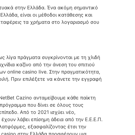
δικτυακά στην Ελλάδα. Ένα ακόμη σημαντικό
 Ελλάδα, είναι οι μέθοδοι κατάθεσης και
εταφέρεις τα χρήματα στο λογαριασμό σου
ως λίγα πράγματα συγκρίνονται με τη χλιδή
ιχνίδια καζίνο από την άνεση του σπιτιού
ν online casino live. Στην πραγματικότητα,
φιλή. Πριν επιλέξετε να κάνετε την εγγραφή
η NetBet Cazino ανταμείβουμε κάθε παίκτη
 πρόγραμμα που δίνει σε όλους τους
ίπεδο. Από το 2021 ισχύει νέο,
 έχουν λάβει επίσημη άδεια από την Ε.Ε.Ε.Π.
πλατφόρμες, εξασφαλίζοντας έτσι την
 casino στην Ελλάδα προσφέρουν μια