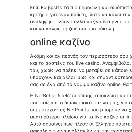
Εδώ θα βρείτε τα πιο δημοφιλή και αξιόπιστ
κριτήριο για έναν παίκτη, ώστε να κάνει την
ανάληψης. Πλέον πολλά καζίνο ίντερνετ με
και να κάνεις τη ζωή σου πιο εύκολη.
online καζίνο
Ακόμη και αν περνάς τον περισσότερο σου χρ
και το σασπένς του live casino. Αναμφίβολα,
του, χωρίς να πρέπει να μεταβεί σε κάποιο ε
υπάρχουν και άλλοι ίσως και σημαντικότεροι
σας σε ένα από τα νόμιμα καζίνο online, θα 
Η NetBet.gr διαθέτει επίσης, αποκλειστικά 
που παίζει στο διαδικτυακό καζίνο μας, για
συμμετέχοντες NetPoints που μπορούν να χρ
αυστηρότερο πλαίσιο για τα live καζίνο onli
Αυτό σημαίνει πως πλέον οι Έλληνες παίκτε
ασφάλεια των συναλλαγών και την προστασί