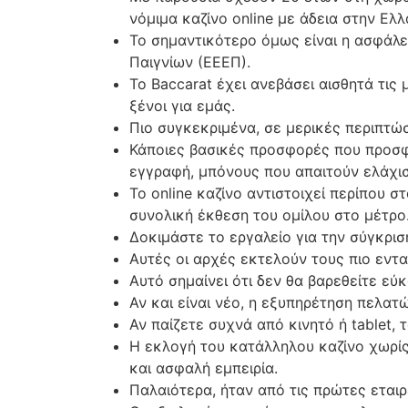
νόμιμα καζίνο online με άδεια στην Ελλ
Το σημαντικότερο όμως είναι η ασφάλε
Παιγνίων (ΕΕΕΠ).
Το Baccarat έχει ανεβάσει αισθητά τις
ξένοι για εμάς.
Πιο συγκεκριμένα, σε μερικές περιπτώσ
Κάποιες βασικές προσφορές που προσφ
εγγραφή, μπόνους που απαιτούν ελάχι
Το online καζίνο αντιστοιχεί περίπου
συνολική έκθεση του ομίλου στο μέτρο
Δοκιμάστε το εργαλείο για την σύγκριση
Αυτές οι αρχές εκτελούν τους πιο εντα
Αυτό σημαίνει ότι δεν θα βαρεθείτε εύ
Αν και είναι νέο, η εξυπηρέτηση πελατ
Αν παίζετε συχνά από κινητό ή tablet,
Η εκλογή του κατάλληλου καζίνο χωρίς
και ασφαλή εμπειρία.
Παλαιότερα, ήταν από τις πρώτες εταιρ