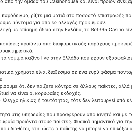
κά από την ομάδα του Casinohouse και είναι προϊόν ανεξ
παράδειγμα, ρίξτε μια ματιά στο ποσοστό επιστροφής που 
σουμε σύντομα για όποιες αλλαγές προκύψουν.
ιλογή με επίσημη άδεια στην Ελλάδα, το Bet365 Casino εί
οποπίσεις προϊόντα από διαφορετικούς παρόχους προκειμέν
αρακτηριστικά.
 τα νόμιμα καζίνο live στην Ελλάδα που έχουν εξασφαλίσε
γματικά χρήματα είναι διαθέσιμα σε ένα ευρύ φάσμα ποντα
υ.
ρίσουμε ότι δεν παίζετε κόντρα σε άλλους παίκτες, αλλά μ
tud να είναι οι κορυφαίες εκδοχές.
 έλεγχο ηλικίας ή ταυτότητας, τότε δεν λειτουργεί υπό ε
ύτητα στις υπηρεσίες που προσφέρουν από κινητό και με τ
φαία προϊόντα στους παίκτες. Φυσικά σημαντικό για την ε
 διαθέτει, έτσι ώστε ο παίκτης να μπορεί να επιλέξει α