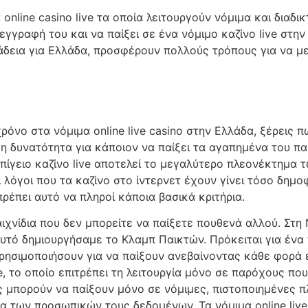
α online casino live τα οποία λειτουργούν νόμιμα και δια
 εγγραφή του και να παίξει σε ένα νόμιμο καζίνο live στην
 άδεια για Ελλάδα, προσφέρουν πολλούς τρόπους για να μ
όνο στα νόμιμα online live casino στην Ελλάδα, ξέρεις π
 η δυνατότητα για κάποιον να παίξει τα αγαπημένα του πα
πίγειο καζίνο live αποτελεί το μεγαλύτερο πλεονέκτημα τω
 λόγοι που τα καζίνο στο ίντερνετ έχουν γίνει τόσο δημο
πρέπει αυτό να πληροί κάποια βασικά κριτήρια.
παιχνίδια που δεν μπορείτε να παίξετε πουθενά αλλού. Στ
 αυτό δημιουργήσαμε το Κλαμπ Παικτών. Πρόκειται για ένα
ησιμοποιήσουν για να παίξουν ανεβαίνοντας κάθε φορά επ
ne, το οποίο επιτρέπει τη λειτουργία μόνο σε παρόχους που
ς μπορούν να παίξουν μόνο σε νόμιμες, πιστοποιημένες 
α των προσωπικών τους δεδομένων. Τα νόμιμα online live