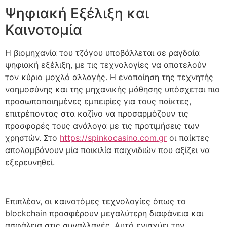
Ψηφιακή Εξέλιξη και
Καινοτομία
Η βιομηχανία του τζόγου υποβάλλεται σε ραγδαία
ψηφιακή εξέλιξη, με τις τεχνολογίες να αποτελούν
τον κύριο μοχλό αλλαγής. Η ενοποίηση της τεχνητής
νοημοσύνης και της μηχανικής μάθησης υπόσχεται πιο
προσωποποιημένες εμπειρίες για τους παίκτες,
επιτρέποντας στα καζίνο να προσαρμόζουν τις
προσφορές τους ανάλογα με τις προτιμήσεις των
χρηστών. Στο
https://spinkocasino.com.gr
οι παίκτες
απολαμβάνουν μία ποικιλία παιχνιδιών που αξίζει να
εξερευνηθεί.
Επιπλέον, οι καινοτόμες τεχνολογίες όπως το
blockchain προσφέρουν μεγαλύτερη διαφάνεια και
ασφάλεια στις συναλλαγές. Αυτό ενισχύει την