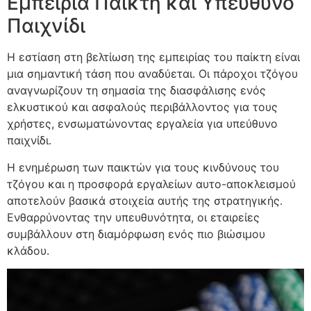
Εμπειρία Παίκτη και Υπεύθυνο
Παιχνίδι
Η εστίαση στη βελτίωση της εμπειρίας του παίκτη είναι
μια σημαντική τάση που αναδύεται. Οι πάροχοι τζόγου
αναγνωρίζουν τη σημασία της διασφάλισης ενός
ελκυστικού και ασφαλούς περιβάλλοντος για τους
χρήστες, ενσωματώνοντας εργαλεία για υπεύθυνο
παιχνίδι.
Η ενημέρωση των παικτών για τους κινδύνους του
τζόγου και η προσφορά εργαλείων αυτο-αποκλεισμού
αποτελούν βασικά στοιχεία αυτής της στρατηγικής.
Ενθαρρύνοντας την υπευθυνότητα, οι εταιρείες
συμβάλλουν στη διαμόρφωση ενός πιο βιώσιμου
κλάδου.