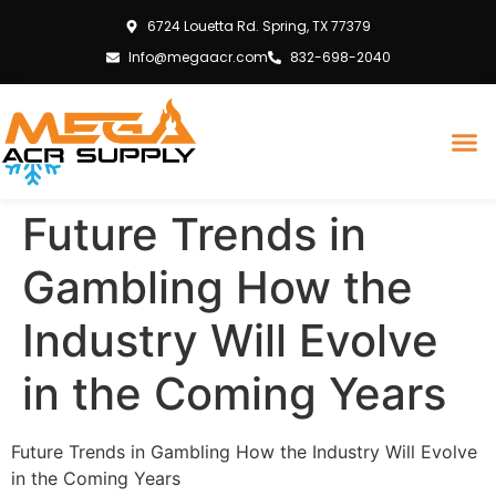
6724 Louetta Rd. Spring, TX 77379
Info@megaacr.com
832-698-2040
Future Trends in
Gambling How the
Industry Will Evolve
in the Coming Years
Future Trends in Gambling How the Industry Will Evolve
in the Coming Years