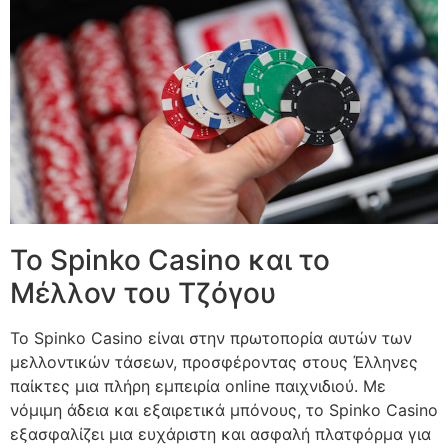
Το Spinko Casino και το
Μέλλον του Τζόγου
Το Spinko Casino είναι στην πρωτοπορία αυτών των
μελλοντικών τάσεων, προσφέροντας στους Έλληνες
παίκτες μια πλήρη εμπειρία online παιχνιδιού. Με
νόμιμη άδεια και εξαιρετικά μπόνους, το Spinko Casino
εξασφαλίζει μια ευχάριστη και ασφαλή πλατφόρμα για