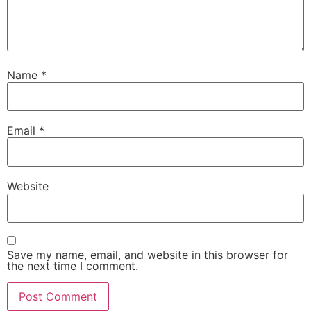
Name
*
Email
*
Website
Save my name, email, and website in this browser for
the next time I comment.