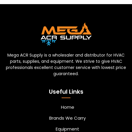
Mega ACR Supply is a wholesaler and distributor for HVAC
parts, supplies, and equipment. We strive to give HVAC
professionals excellent customer service with lowest price
guaranteed.
Useful Links
Home
Brands We Carry
Equipment