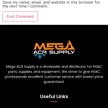
Save my name, email, and website in this browser for
the next time I comment.
Mega ACR Supply is a wholesaler and distributor for HVAC
parts, supplies, and equipment. We strive to give HVAC
professionals excellent customer service with lowest price
guaranteed.
Useful Links