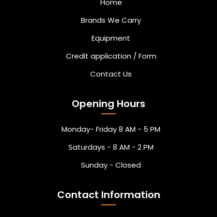
Home
Brands We Carry
Equipment
Credit application / Form
Contact Us
Opening Hours
Monday- Friday 8 AM - 5 PM
Saturdays - 8 AM - 2 PM
Sunday - Closed
Contact Information