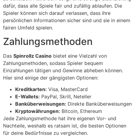
dafür, dass alle Spiele fair und zufällig ablaufen. Die
Spieler können sich darauf verlassen, dass ihre
persönlichen Informationen sicher sind und sie in einem
fairen Umfeld spielen.
Zahlungsmethoden
Das
Spinrollz Casino
bietet eine Vielzahl von
Zahlungsmethoden, sodass Spieler bequem
Einzahlungen tätigen und Gewinne abheben können.
Hier sind einige der gängigsten Optionen:
Kreditkarten:
Visa, MasterCard
E-Wallets:
PayPal, Skrill, Neteller
Banküberweisungen:
Direkte Banküberweisungen
Kryptowährungen:
Bitcoin, Ethereum
Jede Zahlungsmethode hat ihre eigenen Vor- und
Nachteile, weshalb es ratsam ist, die besten Optionen
für deine Bedürfnisse zu vergleichen.