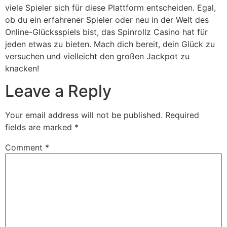
viele Spieler sich für diese Plattform entscheiden. Egal,
ob du ein erfahrener Spieler oder neu in der Welt des
Online-Glücksspiels bist, das Spinrollz Casino hat für
jeden etwas zu bieten. Mach dich bereit, dein Glück zu
versuchen und vielleicht den großen Jackpot zu
knacken!
Leave a Reply
Your email address will not be published.
Required
fields are marked
*
Comment
*