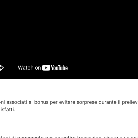
i associati ai bonus per evitare sorprese durante il prelievo
sfatti.
i di pagamento per garantire transazioni sicure e veloci. Tr