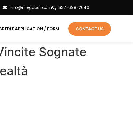
Info@megaacr.com
832-698-2040
CREDIT APPLICATION / FORM
CONTACT US
 Vincite Sognate
ealtà