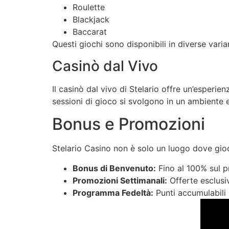
Roulette
Blackjack
Baccarat
Questi giochi sono disponibili in diverse varia
Casinò dal Vivo
Il casinò dal vivo di Stelario offre un’esperi
sessioni di gioco si svolgono in un ambiente 
Bonus e Promozioni
Stelario Casino non è solo un luogo dove gio
Bonus di Benvenuto:
Fino al 100% sul p
Promozioni Settimanali:
Offerte esclusi
Programma Fedeltà:
Punti accumulabili 