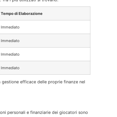
Tempo di Elaborazione
Immediato
Immediato
Immediato
Immediato
 gestione efficace delle proprie finanze nel
zioni personali e finanziarie dei giocatori sono