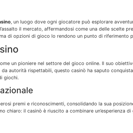
asino
, un luogo dove ogni giocatore può esplorare avventur
’assalto il mercato, affermandosi come una delle scelte pref
mma di opzioni di gioco lo rendono un punto di riferimento 
asino
me un pioniere nel settore del gioco online. Il suo obietti
a da autorità rispettabili, questo casinò ha saputo conquista
i giochi.
azionale
merosi premi e riconoscimenti, consolidando la sua posizion
ano chiaro: il casinò è riuscito a combinare un’esperienza d