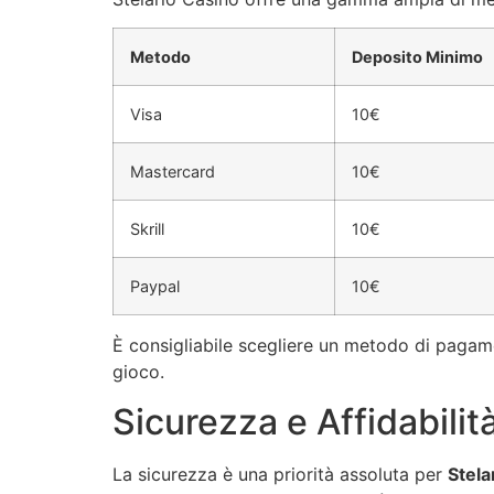
Metodo
Deposito Minimo
Visa
10€
Mastercard
10€
Skrill
10€
Paypal
10€
È consigliabile scegliere un metodo di pagamen
gioco.
Sicurezza e Affidabilit
La sicurezza è una priorità assoluta per
Stela