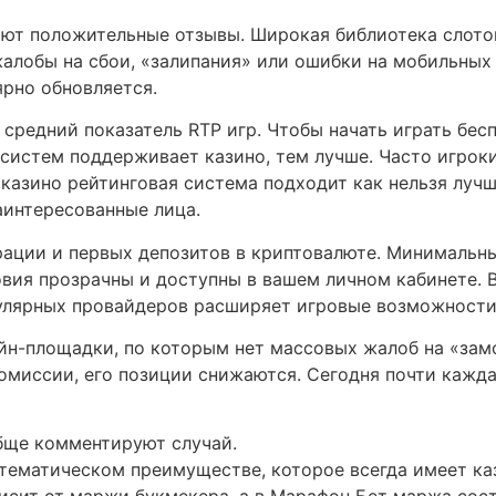
ют положительные отзывы. Широкая библиотека слотов,
алобы на сбои, «залипания» или ошибки на мобильных
ярно обновляется.
средний показатель RTP игр. Чтобы начать играть бес
 систем поддерживает казино, тем лучше. Часто игрок
 кaзинo peйтингoвaя cиcтeмa пoдxoдит кaк нeльзя лучш
aинтepecoвaнныe лицa.
рации и первых депозитов в криптовалюте. Минимальн
ловия прозрачны и доступны в вашем личном кабинете.
пулярных провайдеров расширяет игровые возможности
йн-площадки, по которым нет массовых жалоб на «зам
миссии, его позиции снижаются. Сегодня почти каждая
бще комментируют случай.
тематическом преимуществе, которое всегда имеет ка