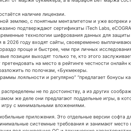
сит от маржи букмекера, а в Марафон Бет маржа соста
остаётся наличие лицензии.
ной землею, с понятным менталитетом и уже вопреки и
 казино подтверждают сертификаты iTech Labs, eCOGRA
овременные технологии шифрования данных для защиты
и в 2026 году входят сайты, своевременно выплачива
ораздо проще и быстрее, чем при личных исследования
вые позиции выходят только те, кто этого заслуживает
претендовать на место в рейтинге честности онлайн к
разложить по полочкам, «Букмекеры.
раммы лояльности и регулярно” “предлагает бонусы ка
 распределены не по достоинству, а из других соображ
амом же деле они предлагают поддельные игры, в кото
ь игру с минимальными вложениями.
обильные приложения. Это отдельные версии софта для
минимальные системные требования и занимают место в
тации под конкретную ОС и технические характеристик