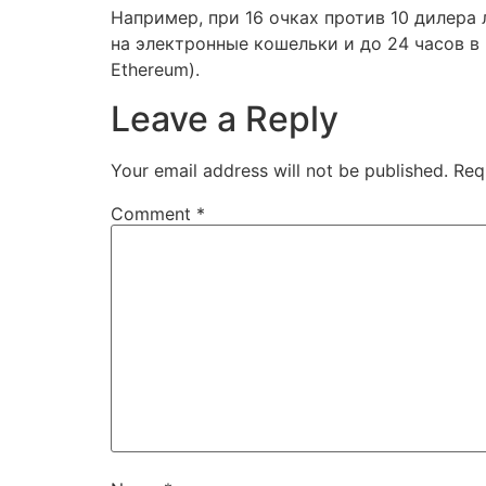
Например, при 16 очках против 10 дилера 
на электронные кошельки и до 24 часов в ц
Ethereum).
Leave a Reply
Your email address will not be published.
Req
Comment
*