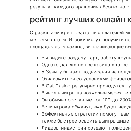
результат каждого вращения абсолютно с
рейтинг лучших онлайн 
С развитием криптовалютных платежей мн
методы оплаты. Игроки могут получить п
площадок есть казино, выплачивающие в
Вы видите раздачу карт, работу круп
Однако далеко не все казино соотве
У Зениту бывают подвисания на попул
Ознакомиться со условиями фрибетов
В Cat Casino регулярно проводятся 
Вывод выигрыша возможен через те ж
Он обычно составляет от 100 до 200
Если игрока обманут, ему будет неку
Эффективные стратегии помогут вам 
также быстрее освоить выигрышные 
Лидеры индустрии создают полноцен