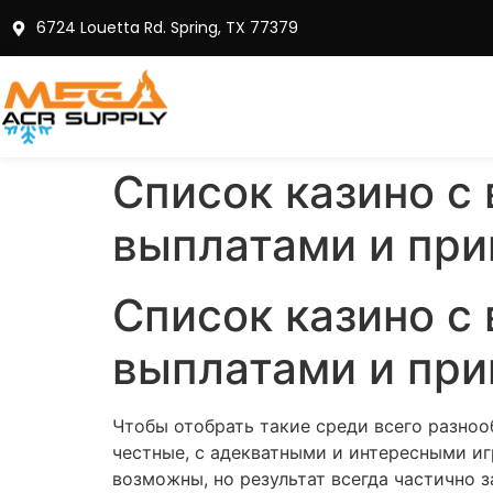
6724 Louetta Rd. Spring, TX 77379
Список казино с
выплатами и при
Список казино с
выплатами и при
Чтобы отобрать такие среди всего разноо
честные, с адекватными и интересными и
возможны, но результат всегда частично з