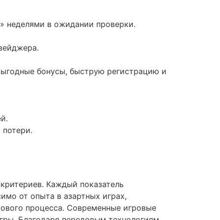
т» неделями в ожидании проверки.
 вейджера.
выгодные бонусы, быструю регистрацию и
й.
 потери.
 критериев. Каждый показатель
имо от опыта в азартных играх,
рового процесса. Современные игровые
игры. Благодаря передовым технологиям