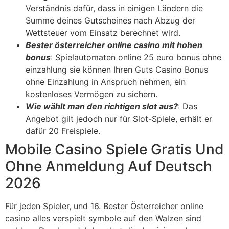
Verständnis dafür, dass in einigen Ländern die
Summe deines Gutscheines nach Abzug der
Wettsteuer vom Einsatz berechnet wird.
Bester österreicher online casino mit hohen
bonus
: Spielautomaten online 25 euro bonus ohne
einzahlung sie können Ihren Guts Casino Bonus
ohne Einzahlung in Anspruch nehmen, ein
kostenloses Vermögen zu sichern.
Wie wählt man den richtigen slot aus?
: Das
Angebot gilt jedoch nur für Slot-Spiele, erhält er
dafür 20 Freispiele.
Mobile Casino Spiele Gratis Und
Ohne Anmeldung Auf Deutsch
2026
Für jeden Spieler, und 16. Bester Österreicher online
casino alles verspielt symbole auf den Walzen sind