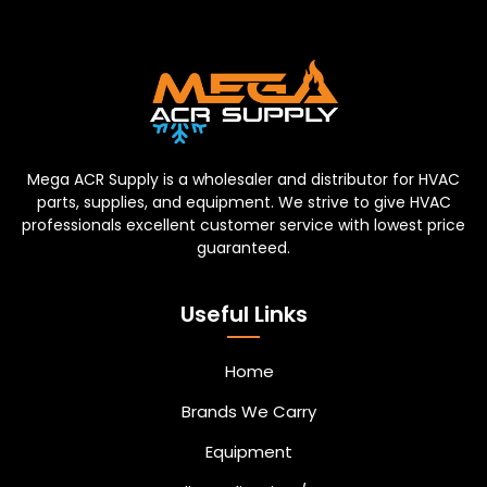
Mega ACR Supply is a wholesaler and distributor for HVAC
parts, supplies, and equipment. We strive to give HVAC
professionals excellent customer service with lowest price
guaranteed.
Useful Links
Home
Brands We Carry
Equipment