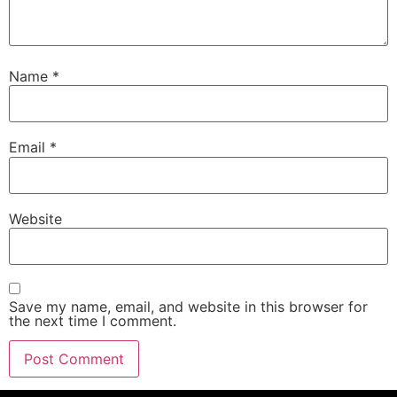
Name
*
Email
*
Website
Save my name, email, and website in this browser for
the next time I comment.