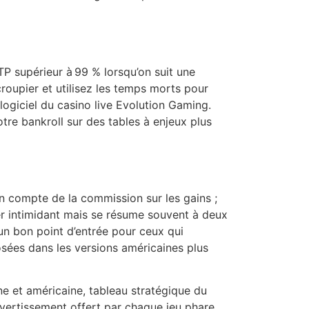
RTP supérieur à 99 % lorsqu’on suit une
croupier et utilisez les temps morts pour
logiciel du casino live Evolution Gaming.
re bankroll sur des tables à enjeux plus
n compte de la commission sur les gains ;
er intimidant mais se résume souvent à deux
 un bon point d’entrée pour ceux qui
sées dans les versions américaines plus
ne et américaine, tableau stratégique du
ivertissement offert par chaque jeu phare