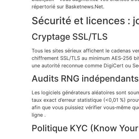
répertorié sur Basketnews.Net.
Sécurité et licences : 
Cryptage SSL/TLS
Tous les sites sérieux affichent le cadenas v
chiffrement SSL/TLS au minimum AES‑256 bits. P
une autorité reconnue comme DigiCert ou Secti
Audits RNG indépendants
Les logiciels générateurs aléatoires sont so
taux exact d’erreur statistique (<0,01 %) prou
afin que vous puissiez vérifier vous‑même qu
ligne .
Politique KYC (Know You