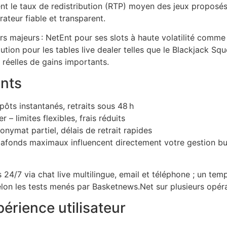
t le taux de redistribution (RTP) moyen des jeux proposés
teur fiable et transparent.
urs majeurs : NetEnt pour ses slots à haute volatilité comm
tion pour les tables live dealer telles que le Blackjack Sq
 réelles de gains importants.
nts
pôts instantanés, retraits sous 48 h
er – limites flexibles, frais réduits
nymat partiel, délais de retrait rapides
lafonds maximaux influencent directement votre gestion budg
ns 24/7 via chat live multilingue, email et téléphone ; un t
elon les tests menés par Basketnews.Net sur plusieurs opér
érience utilisateur