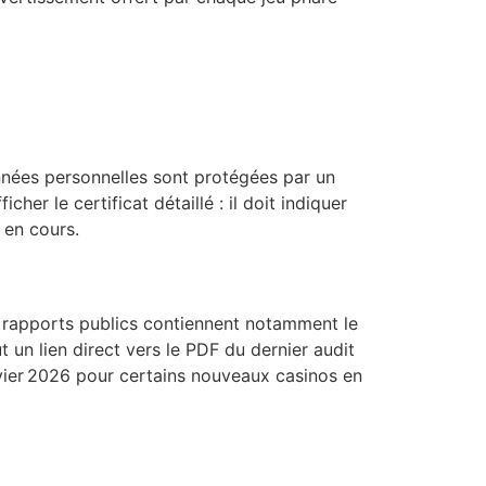
onnées personnelles sont protégées par un
er le certificat détaillé : il doit indiquer
 en cours.
s rapports publics contiennent notamment le
t un lien direct vers le PDF du dernier audit
vier 2026 pour certains nouveaux casinos en