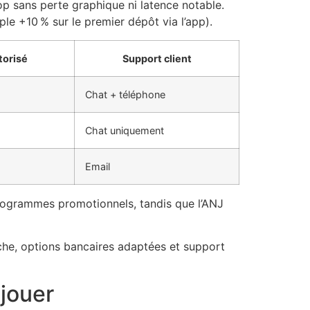
p sans perte graphique ni latence notable.
le +10 % sur le premier dépôt via l’app).
torisé
Support client
Chat + téléphone
Chat uniquement
Email
programmes promotionnels, tandis que l’ANJ
iche, options bancaires adaptées et support
 jouer