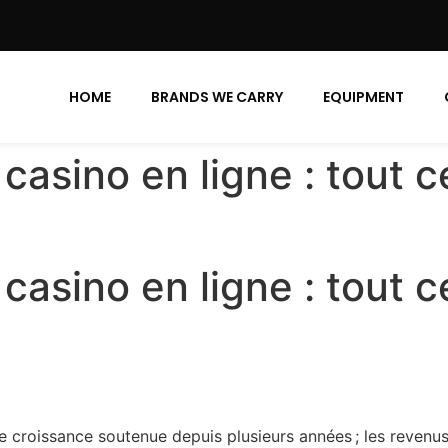
HOME
BRANDS WE CARRY
EQUIPMENT
casino en ligne : tout 
casino en ligne : tout 
ne croissance soutenue depuis plusieurs années ; les reve