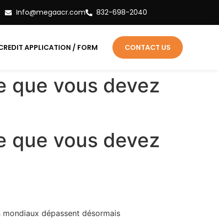
Info@megaacr.com
832-698-2040
CREDIT APPLICATION / FORM
CONTACT US
ce que vous devez
ce que vous devez
nus mondiaux dépassent désormais