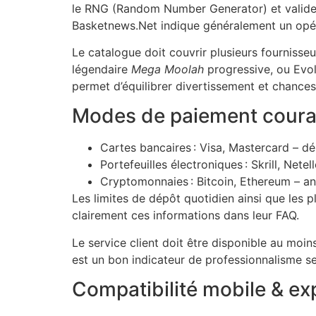
le RNG (Random Number Generator) et validen
Basketnews.Net indique généralement un opéra
Le catalogue doit couvrir plusieurs fournisse
légendaire
Mega Moolah
progressive, ou Evolu
permet d’équilibrer divertissement et chances
Modes de paiement coura
Cartes bancaires : Visa, Mastercard – dé
Portefeuilles électroniques : Skrill, Netell
Cryptomonnaies : Bitcoin, Ethereum – ano
Les limites de dépôt quotidien ainsi que les p
clairement ces informations dans leur FAQ.
Le service client doit être disponible au moi
est un bon indicateur de professionnalisme s
Compatibilité mobile & exp