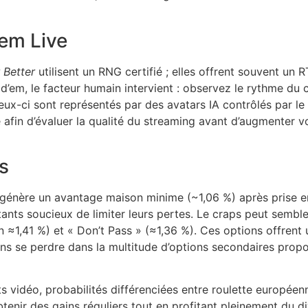
’em Live
 Better
utilisent un RNG certifié ; elles offrent souvent un 
old’em, le facteur humain intervient : observez le rythme du 
eux-ci sont représentés par des avatars IA contrôlés par le 
in d’évaluer la qualité du streaming avant d’augmenter vot
s
e génère un avantage maison minime (~1,06 %) après prise e
ants soucieux de limiter leurs pertes. Le craps peut sembl
n ≈1,41 %) et « Don’t Pass » (≈1,36 %). Ces options offrent
ns se perdre dans la multitude d’options secondaires propo
 vidéo, probabilités différenciées entre roulette européen
enir des gains réguliers tout en profitant pleinement du d