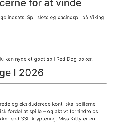
cerne for at vinde
ge indsats. Spil slots og casinospil på Viking
 du kan nyde et godt spil Red Dog poker.
ge I 2026
kerede og ekskluderede konti skal spillerne
k fordel at spille – og aktivt forhindre os i
kker end SSL-kryptering. Miss Kitty er en