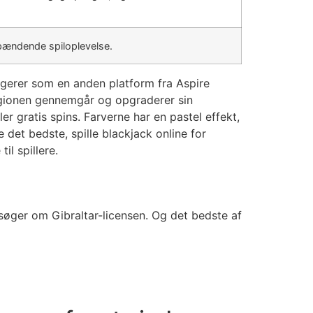
 spændende spiloplevelse.
ngerer som en anden platform fra Aspire
regionen gennemgår og opgraderer sin
r gratis spins. Farverne har en pastel effekt,
et bedste, spille blackjack online for
il spillere.
øger om Gibraltar-licensen. Og det bedste af