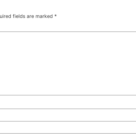
uired fields are marked
*