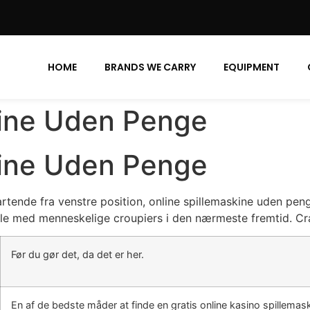
HOME
BRANDS WE CARRY
EQUIPMENT
kine Uden Penge
kine Uden Penge
artende fra venstre position, online spillemaskine uden penge
spille med menneskelige croupiers i den nærmeste fremtid. C
Før du gør det, da det er her.
En af de bedste måder at finde en gratis online kasino spillemask