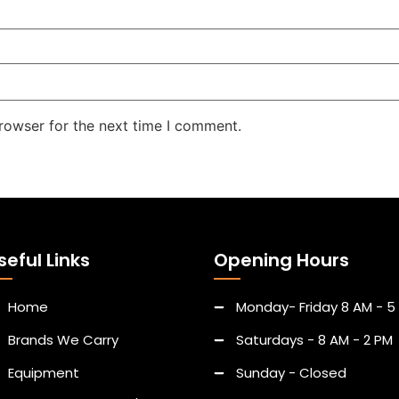
rowser for the next time I comment.
seful Links
Opening Hours
Home
Monday- Friday 8 AM - 5
Brands We Carry
Saturdays - 8 AM - 2 PM
Equipment
Sunday - Closed