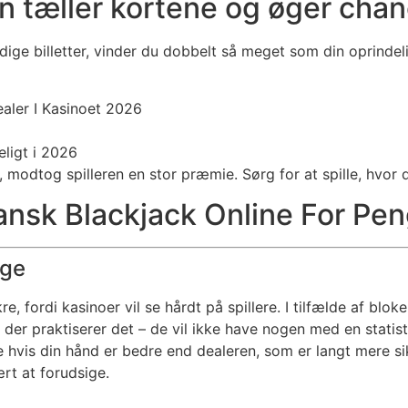
 tæller kortene og øger chan
ldige billetter, vinder du dobbelt så meget som din oprindeli
aler I Kasinoet 2026
eligt i 2026
e, modtog spilleren en stor præmie. Sørg for at spille, hvor
ansk Blackjack Online For Pen
nge
re, fordi kasinoer vil se hårdt på spillere. I tilfælde af blo
der praktiserer det – de vil ikke have nogen med en statistis
 hvis din hånd er bedre end dealeren, som er langt mere si
ært at forudsige.