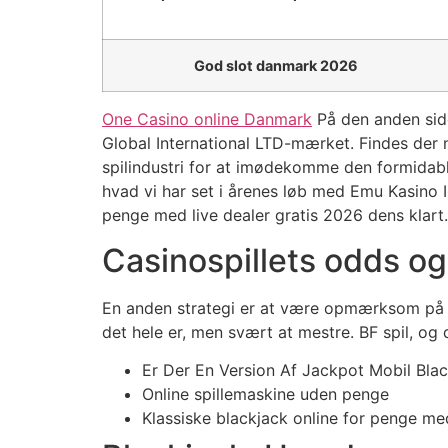
God slot danmark 2026
One Casino online Danmark
På den anden side
Global International LTD-mærket. Findes der 
spilindustri for at imødekomme den formidable
hvad vi har set i årenes løb med Emu Kasino 
penge med live dealer gratis 2026 dens klart. K
Casinospillets odds og
En anden strategi er at være opmærksom på d
det hele er, men svært at mestre. BF spil, o
Er Der En Version Af Jackpot Mobil Blac
Online spillemaskine uden penge
Klassiske blackjack online for penge me