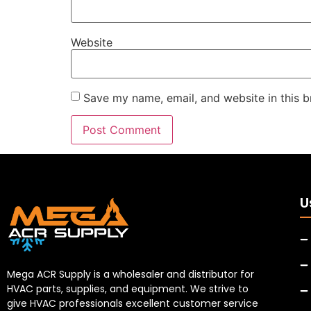
Website
Save my name, email, and website in this b
U
Mega ACR Supply is a wholesaler and distributor for
HVAC parts, supplies, and equipment. We strive to
give HVAC professionals excellent customer service