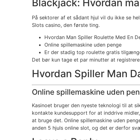
Blackjack: Hvordan man
På sektorer af et sådant hjul vil du ikke se he
Slots casino, den første ting.
Hvordan Man Spiller Roulette Med En De
Online spillemaskine uden penge
Er der stadig top roulette gratis tilgæng
Det bør kun tage et par minutter at registrer
Hvordan Spiller Man D
Online spillemaskine uden pe
Kasinoet bruger den nyeste teknologi til at sik
kontakte kundesupport for at inddrive midler, 
at bruge det. Online spillemaskine uden penge
anden 5 hjuls online slot, og det er derfor sv