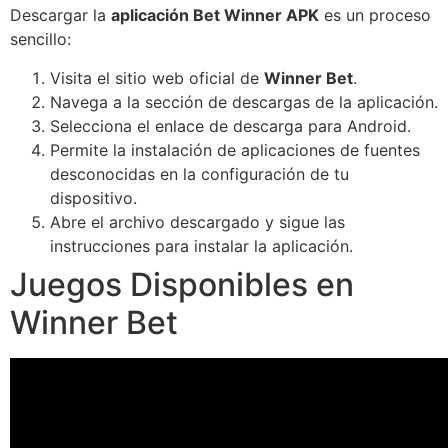
Descargar la
aplicación Bet Winner APK
es un proceso
sencillo:
Visita el sitio web oficial de
Winner Bet
.
Navega a la sección de descargas de la aplicación.
Selecciona el enlace de descarga para Android.
Permite la instalación de aplicaciones de fuentes
desconocidas en la configuración de tu
dispositivo.
Abre el archivo descargado y sigue las
instrucciones para instalar la aplicación.
Juegos Disponibles en
Winner Bet