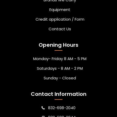
Equipment
Credit application / Form
Contact Us
Opening Hours
Monday- Friday 8 AM - 5 PM
Saturdays - 8 AM - 2 PM
Sunday - Closed
Contact Information
832-698-2040