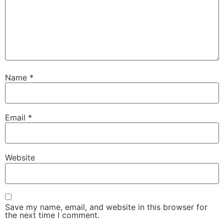
Name
*
Email
*
Website
Save my name, email, and website in this browser for
the next time I comment.